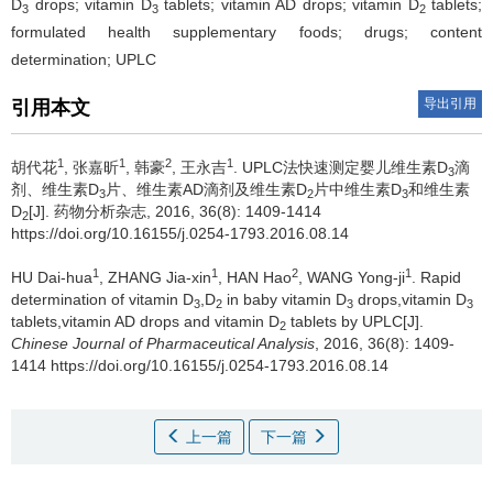
D
drops; vitamin D
tablets; vitamin AD drops; vitamin D
tablets;
3
3
2
formulated health supplementary foods; drugs; content
determination; UPLC
导出引用
引用本文
1
1
2
1
胡代花
, 张嘉昕
, 韩豪
, 王永吉
.
UPLC法快速测定婴儿维生素D
滴
3
剂、维生素D
片、维生素AD滴剂及维生素D
片中维生素D
和维生素
3
2
3
D
[J]. 药物分析杂志, 2016, 36(8): 1409-1414
2
https://doi.org/10.16155/j.0254-1793.2016.08.14
1
1
2
1
HU Dai-hua
, ZHANG Jia-xin
, HAN Hao
, WANG Yong-ji
.
Rapid
determination of vitamin D
,D
in baby vitamin D
drops,vitamin D
3
2
3
3
tablets,vitamin AD drops and vitamin D
tablets by UPLC[J].
2
Chinese Journal of Pharmaceutical Analysis
, 2016, 36(8): 1409-
1414 https://doi.org/10.16155/j.0254-1793.2016.08.14
上一篇
下一篇