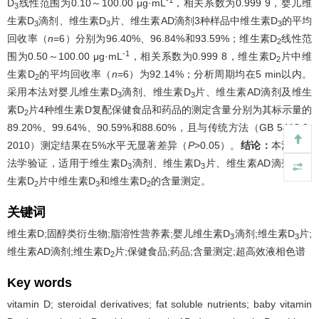
D
线性范围为0.10～100.00 μg·mL
，相关系数为0.999 9，婴儿维
3
生素D
滴剂、维生素D
片、维生素AD滴剂3种样品中维生素D
的平均
3
3
3
回收率（
n
=6）分别为96.40%、96.84%和93.59%；维生素D
线性范
2
-1
围为0.50～100.00 μg·mL
，相关系数为0.999 8，维生素D
片中维
2
生素D
的平均回收率（
n
=6）为92.14%；分析周期均在5 min以内。
2
采用本法对婴儿维生素D
滴剂、维生素D
片、维生素AD滴剂及维生
3
3
素D
片4种维生素D复配保健食品和药品的测定含量分别为其标示量的
2
89.20%、99.64%、90.59%和88.60%，且与传统方法（GB 5413.9-
2010）测定结果在5%水平无显著差异（
P
>0.05）。
结论：
本法经方
法学验证，适用于维生素D
滴剂、维生素D
片、维生素AD滴剂及维
3
3
生素D
片中维生素D
和维生素D
的含量测定。
2
3
2
关键词
维生素D;固醇类衍生物;脂溶性营养素;婴儿维生素D
滴剂;维生素D
片;
3
3
维生素AD滴剂;维生素D
片;保健食品;药品;含量测定;超高效液相色谱
2
Key words
vitamin D; steroidal derivatives; fat soluble nutrients; baby vitamin