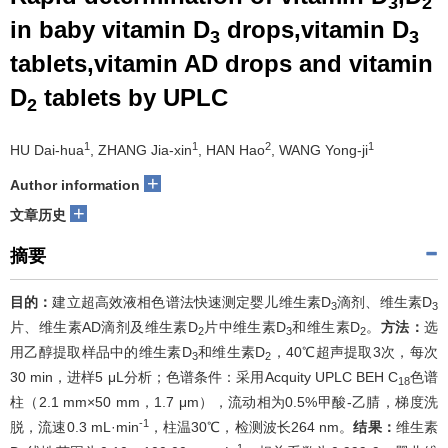
3
2
in baby vitamin D
drops,vitamin D
们
3
3
tablets,vitamin AD drops and vitamin
D
tablets by UPLC
2
1
1
2
1
HU Dai-hua
, ZHANG Jia-xin
, HAN Hao
, WANG Yong-ji
+
Author information
+
文章历史
摘要
目的：
建立超高效液相色谱法快速测定婴儿维生素D
滴剂、维生素D
3
3
片、维生素AD滴剂及维生素D
片中维生素D
和维生素D
。
方法：
选
2
3
2
用乙醇提取样品中的维生素D
和维生素D
，40℃超声提取3次，每次
3
2
30 min，进样5 μL分析；色谱条件：采用Acquity UPLC BEH C
色谱
18
柱（2.1 mm×50 mm，1.7 μm），流动相为0.5%甲酸-乙腈，梯度洗
-1
脱，流速0.3 mL·min
，柱温30℃，检测波长264 nm。
结果：
维生素
-1