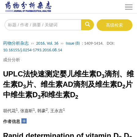
首
页
期
高级检索
刊
投
药物分析杂志
››
2016, Vol. 36
››
Issue (8)
: 1409-1414.
DOI:
简
稿
期
10.16155/j.0254-1793.2016.08.14
成分分析
介
须
刊
编
UPLC法快速测定婴儿维生素D
滴剂、维
3
知
目
委
出
生素D
片、维生素AD滴剂及维生素D
片
3
2
录
会
版
下
中维生素D
和维生素D
3
2
政
载
联
1
1
2
1
胡代花
, 张嘉昕
, 韩豪
, 王永吉
策
专
系
English
+
作者信息
区
我
Rapid determination of vitamin D
,D