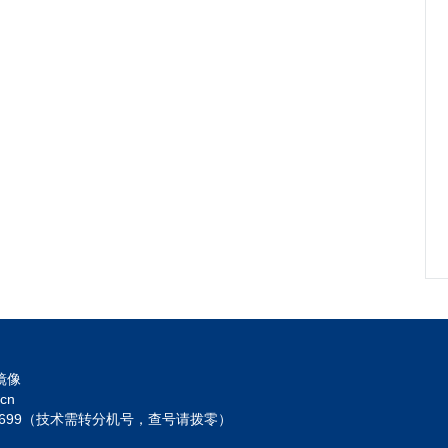
镜像
cn
2699（技术需转分机号，查号请拨零）