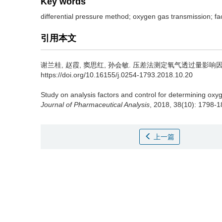
Key words
differential pressure method; oxygen gas transmission; fac
引用本文
谢兰桂, 赵霞, 窦思红, 孙会敏.
压差法测定氧气透过量影响因素及控制的
https://doi.org/10.16155/j.0254-1793.2018.10.20
Study on analysis factors and control for determining o
Journal of Pharmaceutical Analysis
, 2018, 38(10): 1798-1
上一篇