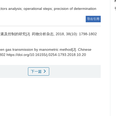
tors analysis; operational steps; precision of determination
导出引用
研究[J]. 药物分析杂志, 2018, 38(10): 1798-1802
xygen gas transmission by manometric method[J].
Chinese
802 https://doi.org/10.16155/j.0254-1793.2018.10.20
下一篇