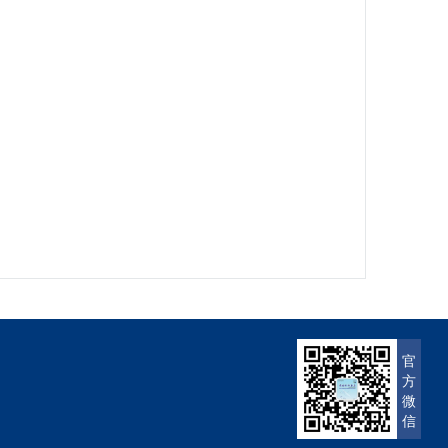
官
方
微
信